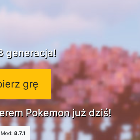
8 generacja!
ierz grę
nerem Pokemon już dziś!
 Mod:
8.7.1