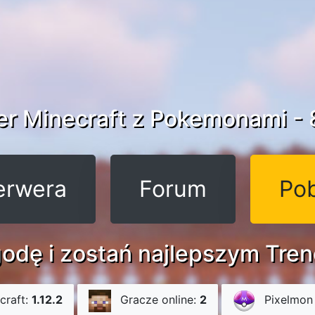
er Minecraft z Pokemonami - 
erwera
Forum
Pob
odę i zostań najlepszym Tre
craft:
1.12.2
Gracze online:
2
Pixelmon